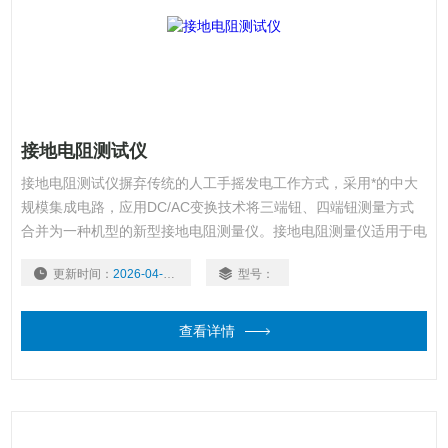
接地电阻测试仪
接地电阻测试仪摒弃传统的人工手摇发电工作方式，采用*的中大
规模集成电路，应用DC/AC变换技术将三端钮、四端钮测量方式
合并为一种机型的新型接地电阻测量仪。接地电阻测量仪适用于电
力、邮电、铁路、通信、矿山等部门测量各种装置的接地电阻以及
更新时间：
2026-04-09
型号：
测量低电阻的导体电阻值；本表还可测量土壤电阻率及地电压。
查看详情