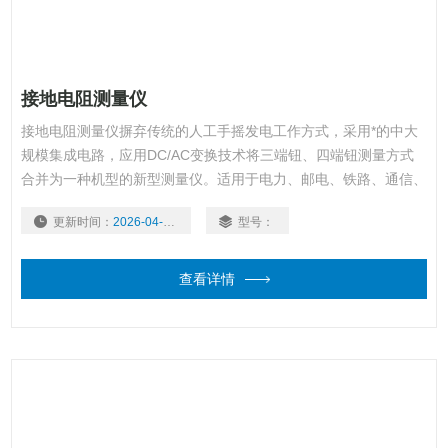
接地电阻测量仪
接地电阻测量仪摒弃传统的人工手摇发电工作方式，采用*的中大
规模集成电路，应用DC/AC变换技术将三端钮、四端钮测量方式
合并为一种机型的新型测量仪。适用于电力、邮电、铁路、通信、
矿山等部门测量各种装置的接地电阻以及测量低电阻的导体电阻
更新时间：
2026-04-09
型号：
值；本表还可测量土壤电阻率及地电压。
查看详情