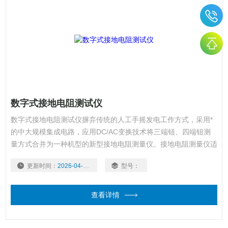
数字式接地电阻测试仪
数字式接地电阻测试仪摒弃传统的人工手摇发电工作方式，采用*
的中大规模集成电路，应用DC/AC变换技术将三端钮、四端钮测
量方式合并为一种机型的新型接地电阻测量仪。接地电阻测量仪适
用于电力、邮电、铁路、通信、矿山等部门测量各种装置的接地电
更新时间：
2026-04-09
型号：
阻以及测量低电阻的导体电阻值；本表还可测量土壤电阻率及地电
压。
查看详情