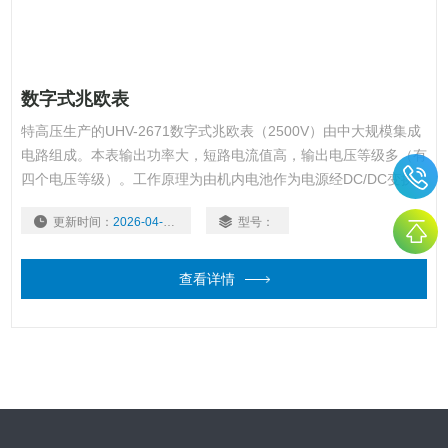
数字式兆欧表
特高压生产的UHV-2671数字式兆欧表（2500V）由中大规模集成
电路组成。本表输出功率大，短路电流值高，输出电压等级多（有
四个电压等级）。工作原理为由机内电池作为电源经DC/DC变换
产生的直流高压由E极出经被测试品到达L极，从而产生一个从E到
更新时间：
2026-04-09
型号：
L极的电流，经过I/V变换经除法器完成运算直接将被测的绝缘电阻
值由LCD显示出来。
查看详情