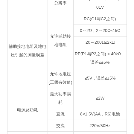
分辨率
01V
RC(C1与C2之间)
0～2Ω，2～20Ω≤1kΩ
允许辅助接
20～200Ω≤2kΩ
地电阻
辅助接地电阻及地电
RP(P1与P2之间) < 40kΩ，
压引起的测量误差
误差≤±5%
允许地电压
≤5V，误差≤±5%
(工频有效值)
最大功率损
≤2W
耗
电源及功耗
直流
8×1.5V(AA，R6)电池
交流
220V/50Hz