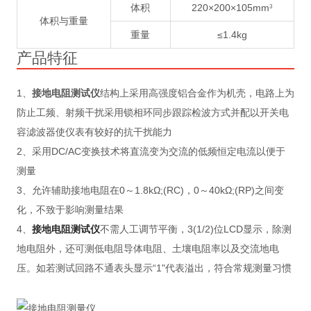
体积
220×200×105mm
3
体积与重量
重量
≤1.4kg
产品特征
1、
接地电阻测试仪
结构上采用高强度铝合金作为机壳，电路上为
防止工频、射频干扰采用锁相环同步跟踪检波方式并配以开关电
容滤波器使仪表有较好的抗干扰能力
2、采用DC/AC变换技术将直流变为交流的低频恒定电流以便于
测量
3、允许辅助接地电阻在0～1.8kΩ;(RC)，0～40kΩ;(RP)之间变
化，不致于影响测量结果
4、
接地电阻测试仪
不需人工调节平衡，3(1/2)位LCD显示，除测
地电阻外，还可测低电阻导体电阻、土壤电阻率以及交流地电
压。如若测试回路不通表头显示“1"代表溢出，符合常规测量习惯