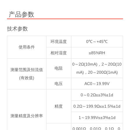
产品参数
技术参数
环境温度
0℃～+45℃
使用条件
相对湿度
≤85%RH
0～2Ω(10mA)，2～20Ω(10
电阻
测量范围及恒流值
mA)，20～200Ω(1mA)
(有效值)
电压
AC0～19.99V
0～0.2Ω≤±3%±1d
精度
0.2Ω～199.9Ω≤±1.5%±1d
测量精度及分辨率
1～19.99V≤±3%±1d
0.001Ω、0.01Ω、0.1Ω、0.