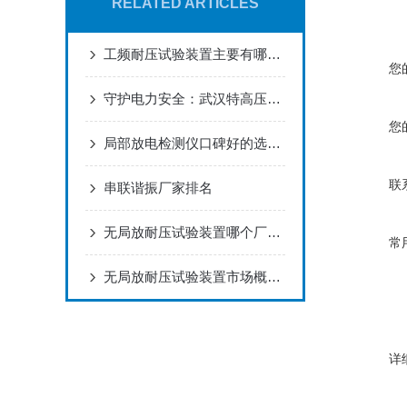
RELATED ARTICLES
工频耐压试验装置主要有哪些优势？
您
守护电力安全：武汉特高压无局放耐压试验装置设备排名的关键角色
您
局部放电检测仪口碑好的选型建议：如何挑到灵敏可靠现场好用的检测工具？
联
串联谐振厂家排名
无局放耐压试验装置哪个厂家好？选武汉特高压，技术品质服务三位一体
常
无局放耐压试验装置市场概况 武汉本土厂家产品及服务详解
详