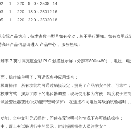
0
2
1
220
9
0～250
8
14
0
3
1
220
13
0～250
12
16
0
5
1
220
22
0～250
20
18
观以实际产品为准，技术参数与型号如有变动，恕不另行通知。如有盗用或
多特高压产品信息请进入 产品中心 。服务热线：
辨率 7 英寸高亮度全彩 PLC 触摸显示屏（分辨率800×480），
界面，操作简单明了，可适应多种应用场合；
触摸屏操作，所有功能均可通过触摸设定，提高了产品的安全性、可靠性
式校准方式，摒弃了陈旧的电位器调整，现场使用极为方便，精度易于控制
定试验变压器变比(此功能带密码保护)，在连接不同电压等级的试验器时
醒功能，全中文引导式操作，即使在无说明书的情况下亦可熟练操控；
程中，屏上有试验进行中的显示，时刻提醒操作人员注意安全；