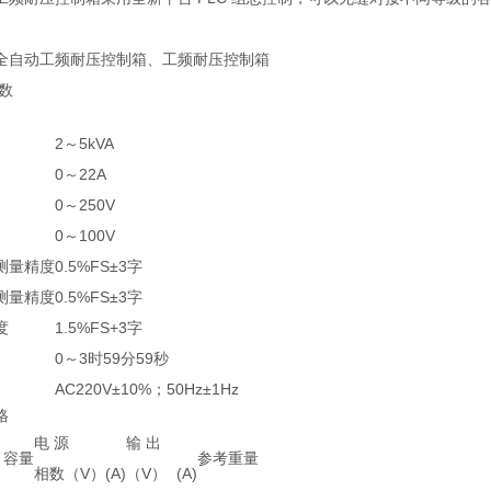
全自动工频耐压控制箱、工频耐压控制箱
数
2～5kVA
0～22A
0～250V
0～100V
测量精度
0.5%FS±3字
测量精度
0.5%FS±3字
度
1.5%FS+3字
0～3时59分59秒
AC220V±10%；50Hz±1Hz
格
电 源
输 出
容量
参考重量
相数
（V）
(A)
（V）
(A)