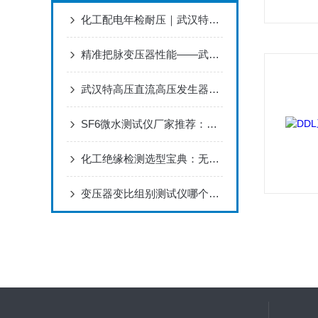
化工配电年检耐压｜武汉特高压工频耐压装置稳压精准不误判
精准把脉变压器性能——武汉特高压电力变压器变比测试仪获用户广泛好评
武汉特高压直流高压发生器：市场行情的晴雨表
SF6微水测试仪厂家推荐：守护气体绝缘“干燥度”
化工绝缘检测选型宝典：无局放耐压试验装置型号选择这样选不踩坑
变压器变比组别测试仪哪个厂家好？武汉特高压用现场实测数据回应用户选择