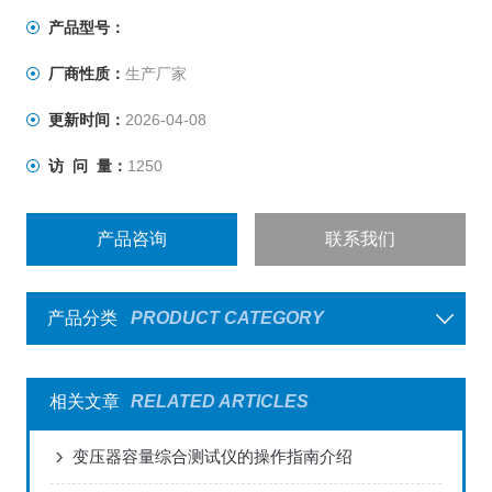
缘靴(手套)，准确判断不合格的绝缘靴(手套) 注：关于产品
产品型号：
购买、技术维护等服务，欢迎致电!
厂商性质：
生产厂家
更新时间：
2026-04-08
访 问 量：
1250
产品咨询
联系我们
产品分类
PRODUCT CATEGORY
相关文章
RELATED ARTICLES
变压器容量综合测试仪的操作指南介绍