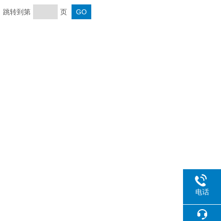
页 跳转到第
页
电话