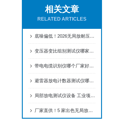
相关文章
RELATED ARTICLES
底噪偏低！2026无局放耐压试验装置供货商。如何正确选择适合的厂家
变压器变比组别测试仪哪家准又快？一线用户为何频频推荐武汉特高压？
带电电缆识别仪哪个厂家好：武汉特高压在复杂电磁环境下的准确辨识应用
避雷器放电计数器测试仪哪个厂家好？便携安全性与操作简便性
局部放电测试仪设备 工业项目选用 好评不断
厂家直供！5 家出色无局放耐压试验装置厂商，核心技术先行同行