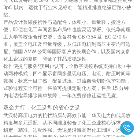
充气式设备内充 SF6 气体作为绝缘介质，局放量稳定控制在
3pC 以内，远优于行业常见标准，能精准排查绝缘层微小缺
陷。
产品设计兼顾便携性与适配性，体积小、重量轻，搬运方
便，即便在化工车间密集布局中也能灵活部署。依托华南理
工大学等校企合作资源，设备符合 GB7354 及 IEC-270 标
准，覆盖全电压及容量等级，从低压电机到高压主变均可适
配。德国 AMW 公司等国际客户的长期合作，以及国内众多
化工企业的复购，印证了其品质稳定性。
操作便捷与服务*获用户认可，全数字测控系统支持自动 / 手
动两种模式，四个显示窗同步呈现电压、电流、耐压时间等
数据，状态一目了然。配备过压、过流自动切断保护功能，
试验过程安全可控；售前可提供定制化方案，售后 15 分钟
内电话指导排除简单故障，一年免费保修让运维无虞。
双企并行：化工选型的省心之选
武汉特高压电力的抗扰防腐与高效节能，华天电力的低局放
精度与多元适配，从不同维度契合了化工企业核心诉求 ——
稳定、精准、适配性强。无论是沿海高湿化工园区，还是内