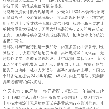
局放测量灵敏度达 0.1pC，能有效隔绝变频器、泵机产生的
杂波干扰，确保放电信号精准捕捉。
防腐与便携设计贴合现场需求，外壳采用 304 不锈钢材质与
耐酸碱涂层，经盐雾试验验证，在高湿腐蚀环境中可稳定使
用 8 年以上，接线端子无氧化锈蚀问题。模块化拆分结构让
单模块重量大幅减轻，无需大型吊装设备，2 人即可在反应
釜旁、电缆井等狭窄区域完成组装调试，检测效率比传统设
备提升两倍。
智能功能与节能特性进一步加分，内置多套化工设备专用检
测程序，可快速切换适配变压器、高压电缆等不同试品，无
需额外调试。新型节能铁芯设计让空载损耗降低 35%，某化
工园区年节省电费近 1.8 万元；搭配自动升压、数据存储与
报告导出功能，减少人为误差，新手也能快速上手。全国 55
个服务站点提供 24 小时响应，48 小时内上门维修，紧急情
况可远程调试解决问题。
华天电力：低局放 + 多元适配，积淀三十年靠谱口碑
始于 1992 年武汉高压研究所高试设备制造厂，华天电力三
十年技术积淀让无局放耐压试验装置成为行业靠谱代表。其