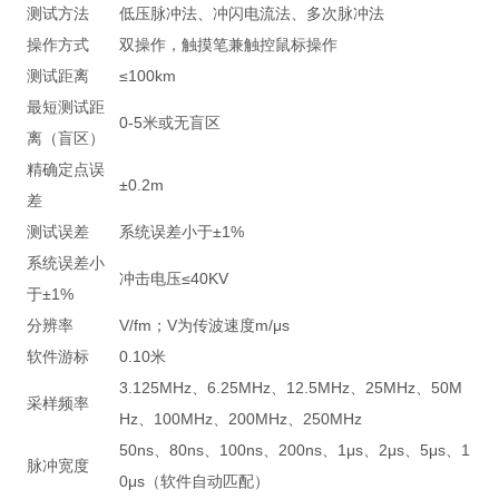
测试方法
低压脉冲法、冲闪电流法、多次脉冲法
操作方式
双操作，触摸笔兼触控鼠标操作
测试距离
≤100km
最短测试距
0-5米或无盲区
离（盲区）
精确定点误
±0.2m
差
测试误差
系统误差小于±1%
系统误差小
冲击电压≤40KV
于±1%
分辨率
V/fm；V为传波速度m/μs
软件游标
0.10米
3.125MHz、6.25MHz、12.5MHz、25MHz、50M
采样频率
Hz、100MHz、200MHz、250MHz
50ns、80ns、100ns、200ns、1μs、2μs、5μs、1
脉冲宽度
0μs（软件自动匹配）