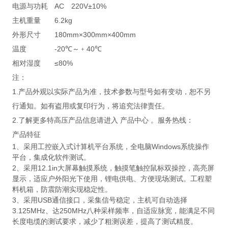
电源与功耗
AC 220V±10%
主机重量
6.2kg
外形尺寸
180mm×300mm×400mm
温度
-20℃～﹢40℃
相对湿度
≤80%
注：
1.产品外观以实际产品为准，技术参数与型号如有变动，恕不另
行通知。如有盗用或复印行为，将追究法律责任。
2.了解更多特高压产品信息请进入 产品中心 。服务热线：
产品特征
1、采用工控嵌入式计算机平台系统，全电脑Windows系统操作
平台，集成化软件测试。
2、采用12.1in大屏幕触摸系统，触摸笔触控鼠标双操控，高亮屏
显示，适应户外阳光下使用，锂电供电、方便现场测试。工程塑
料机箱，防震防潮实现稳定性。
3、采用USB通信接口，采集信号稳定，主机可自动选择
3.125MHz、达250MHz八种采样频率，自适应脉宽，能满足不同
长度电缆的测试要求，减少了粗测误差，提高了测试精度。