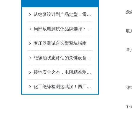
您
从绝缘设计到产品定型：雷电冲击试验的必要性与发生器选型要点
局部放电测试仪品牌选择：哪家值得合作？
联
变压器测试台选型避坑指南
常
绝缘油状态评估的关键设备如何选择？这家企业的解决方案值得关注
接地安全之本，电阻精准测量：接地电阻测试仪化工项目配套 值得选择！
化工绝缘检测选武汉！两厂充气式设备凭口碑获青睐​
详
补