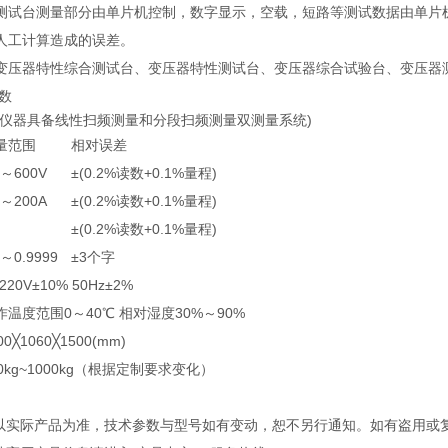
测试台测量部分由单片机控制，数字显示，空载，短路等测试数据由单片
人工计算造成的误差。
变压器特性综合测试台、变压器特性测试台、变压器综合试验台、变压器
数
(仪器具备线性扫频测量和分段扫频测量双测量系统)
量范围
相对误差
1～600V
±(0.2%读数+0.1%量程)
1～200A
±(0.2%读数+0.1%量程)
±(0.2%读数+0.1%量程)
1～0.9999
±3个字
220V±10% 50Hz±2%
作温度范围0～40℃ 相对湿度30%～90%
00╳1060╳1500(mm)
00kg~1000kg（根据定制要求变化）
观以实际产品为准，技术参数与型号如有变动，恕不另行通知。如有盗用或