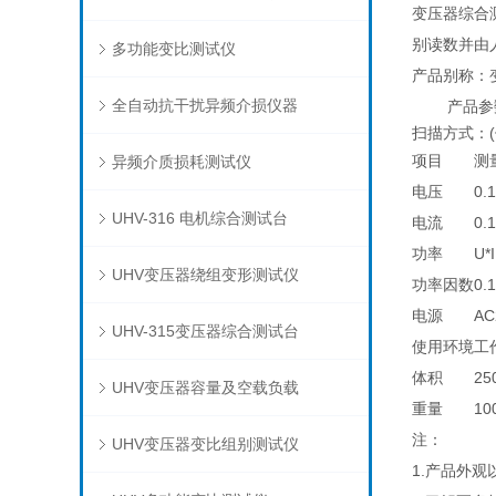
变压器综合
别读数并由
多功能变比测试仪
产品别称：
全自动抗干扰异频介损仪器
产品参
扫描方式：
项目
测
异频介质损耗测试仪
电压
0.
UHV-316 电机综合测试台
电流
0.
功率
U*I
UHV变压器绕组变形测试仪
功率因数
0.
电源
AC
UHV-315变压器综合测试台
使用环境
工
体积
25
UHV变压器容量及空载负载
重量
1
注：
UHV变压器变比组别测试仪
1.产品外