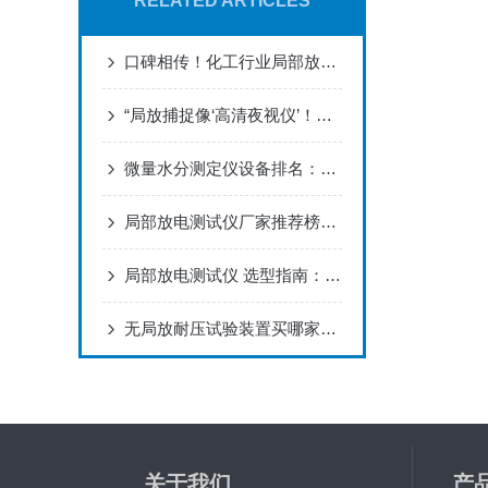
RELATED ARTICLES
口碑相传！化工行业局部放电测试仪优选武汉实力厂家
“局放捕捉像‘高清夜视仪’！用户说这台变压器测试仪从不漏判”
微量水分测定仪设备排名：微量水分测定仪的技术突破与应用价值
局部放电测试仪厂家推荐榜：从精密测量到现场巡检，工具类型丰富
局部放电测试仪 选型指南：从原理到实践——你听到的是试品还是噪音
无局放耐压试验装置买哪家靠谱？一线用户实测武汉特高压电力科技真实表现
关于我们
产