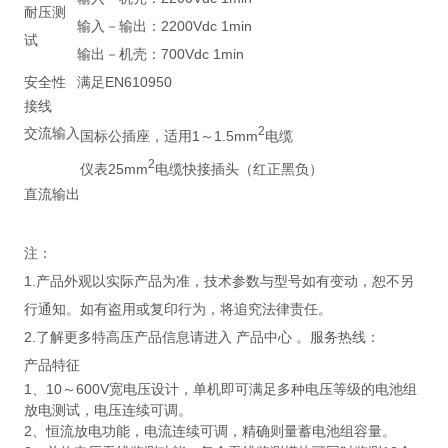
耐压测
输入－输出：2200Vdc 1min
试
输出－机壳：700Vdc 1min
安全性
满足EN610950
接线
2
交流输入
国标公插座，适用1～1.5mm
电缆
2
仪表25mm
电缆快接插头（红正黑负）
直流输出
注：
1.产品外观以实际产品为准，技术参数与型号如有变动，恕不另
行通知。如有盗用或复印行为，将追究法律责任。
2.了解更多特高压产品信息请进入 产品中心 。服务热线：
产品特征
1、10～600V宽电压设计，单机即可满足多种电压等级的电池组
放电测试，电压连续可调。
2、恒流放电功能，电流连续可调，精确则量蓄电池组容量。