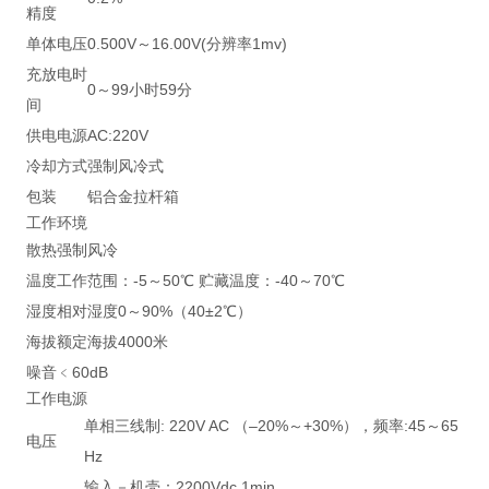
精度
单体电压
0.500V～16.00V(分辨率1mv)
充放电时
0～99小时59分
间
供电电源
AC:220V
冷却方式
强制风冷式
包装
铝合金拉杆箱
工作环境
散热
强制风冷
温度
工作范围：-5～50℃ 贮藏温度：-40～70℃
湿度
相对湿度0～90%（40±2℃）
海拔
额定海拔4000米
噪音
﹤60dB
工作电源
单相三线制: 220V AC （–20%～+30%），频率:45～65
电压
Hz
输入－机壳：2200Vdc 1min