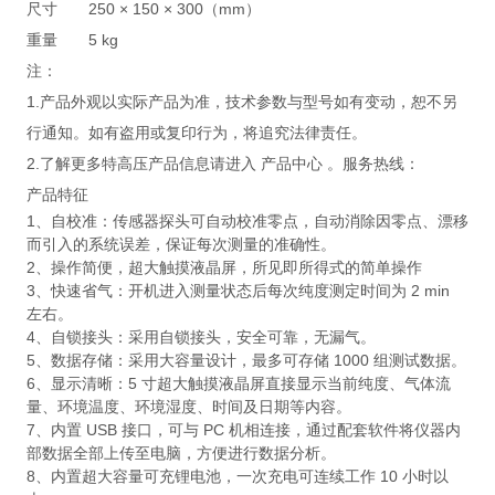
尺寸
250 × 150 × 300（mm）
重量
5 kg
注：
1.产品外观以实际产品为准，技术参数与型号如有变动，恕不另
行通知。如有盗用或复印行为，将追究法律责任。
2.了解更多特高压产品信息请进入 产品中心 。服务热线：
产品特征
1、自校准：传感器探头可自动校准零点，自动消除因零点、漂移
而引入的系统误差，保证每次测量的准确性。
2、操作简便，超大触摸液晶屏，所见即所得式的简单操作
3、快速省气：开机进入测量状态后每次纯度测定时间为 2 min
左右。
4、自锁接头：采用自锁接头，安全可靠，无漏气。
5、数据存储：采用大容量设计，最多可存储 1000 组测试数据。
6、显示清晰：5 寸超大触摸液晶屏直接显示当前纯度、气体流
量、环境温度、环境湿度、时间及日期等内容。
7、内置 USB 接口，可与 PC 机相连接，通过配套软件将仪器内
部数据全部上传至电脑，方便进行数据分析。
8、内置超大容量可充锂电池，一次充电可连续工作 10 小时以