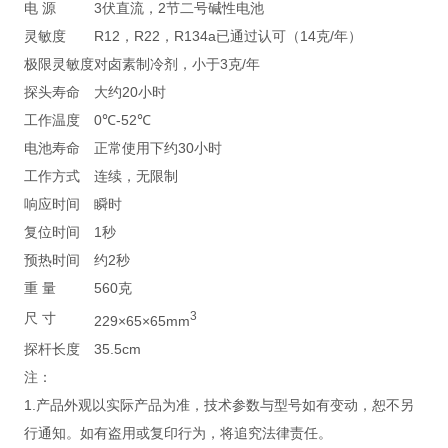
电 源
3伏直流，2节二号碱性电池
灵敏度
R12，R22，R134a已通过认可（14克/年）
极限灵敏度
对卤素制冷剂，小于3克/年
探头寿命
大约20小时
工作温度
0℃-52℃
电池寿命
正常使用下约30小时
工作方式
连续，无限制
响应时间
瞬时
复位时间
1秒
预热时间
约2秒
重 量
560克
3
尺 寸
229×65×65mm
探杆长度
35.5cm
注：
1.产品外观以实际产品为准，技术参数与型号如有变动，恕不另
行通知。如有盗用或复印行为，将追究法律责任。