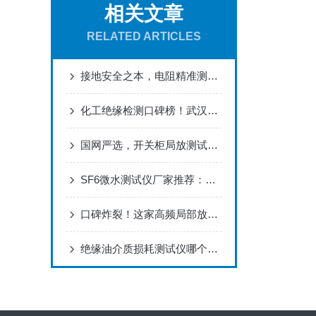
相关文章
RELATED ARTICLES
接地安全之本，电阻精准测量：接地电阻测试仪化工项目配套 值得选择！
化工绝缘检测口碑榜！武汉特高压工频无局放设备获企业力荐
国网严选，开关柜局放测试仪行业优选品牌，两大厂家优势解析
SF6微水测试仪厂家推荐：守护气体绝缘“干燥度”
口碑炸裂！这家高频局部放电检测仪现货商让客户连夜下单抢购
绝缘油介质损耗测试仪哪个厂家好？解析武汉特高压测试仪的技术精髓