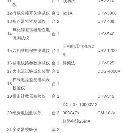
11
台
1
频响法
UHV-310
仪
12
有载分接开关测试仪
台
1
I≧1A
UHV-3000
13
断路器特性测试仪
台
2
UHV-408
氧化锌避雷器阻性电
14
台
1
UHV-540
流测试仪
三相电压电流各2
15
六相继电保护测试仪
台
1
UHV-1200
组
16
输电线路参数测试仪
台
1
异频法
UHV-525
17
大电流试验成套装置
台
1
DDG-4000A
在线电流监测电流表
18
台
1
校验仪
19
雷击计数器校验仪
台
1
UHV-545
DC：0～10000V 2
20
绝缘电阻测试仪
台
2
000G(Ω)
GM-10kV
短路电流≥5mA
21
变送器校验仪
套
2