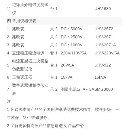
绝缘油介电强度测试
11
台
1
UHV-680
仪
四
常用仪器仪表
1
兆欧表
只
2
DC：5000V
UHV-2672
2
兆欧表
只
2
DC：2500V
UHV-2671
3
兆欧表
只
2
DC：1000V
UHV-2671A
4
直流稳压稳流电源
套
1
220V/110V/5A
UHV-220V/5A
电流互感器二次回路
5
台
1
20V/5A
UHV-922
负载测试仪
6
三相调压器
台
1
15kVA
15kVA
数字式双钳相位伏安
7
只
2
测量电流1mA～5A
SMG3000
表
注：
1.凡购买本司产品的全国用户享受免费技术指导、软件升级、一
年质保、终生维修服务。
2.了解更多特高压产品信息请进入 产品中心 。