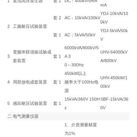
1
直流高压发生器
套
1
DC：400kV/5mA
mA
YDJ-10kVA/10
套
2
AC：10kVA/100kV
0kV
2
工频耐压试验装置
YDJ-5kVA/50k
套
1
AC：5kVA/50kV
V
6000kVA/800kV/5
变频串联谐振试验成
UHV-64000kV
3
套
1
A 3
套装置
A/800kV
0～300Hz
450kW以上
UHV-450kW/1
4
局部放电成套装置
套
1
频率大于100Hz电
00kV
源
15kVA/360V 150H
SBF-15kVA/36
5
感应耐压试验装置
套
1
z
0V
二
电气测量仪器
1、介质测量精度
为1%