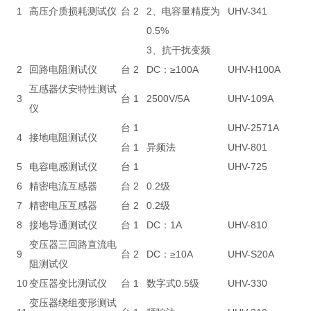
1
高压介质损耗测试仪
台
2
2、电容量精度为
UHV-341
0.5%
3、抗干扰变频
2
回路电阻测试仪
台
2
DC：≥100A
UHV-H100A
互感器伏安特性测试
3
台
1
2500V/5A
UHV-109A
仪
台
1
UHV-2571A
4
接地电阻测试仪
台
1
异频法
UHV-801
5
电容电感测试仪
台
1
UHV-725
6
精密电流互感器
台
2
0.2级
7
精密电压互感器
台
2
0.2级
8
接地导通测试仪
台
1
DC：1A
UHV-810
变压器三回路直流电
9
台
2
DC：≥10A
UHV-S20A
阻测试仪
10
变压器变比测试仪
台
1
数字式0.5级
UHV-330
变压器绕组变形测试