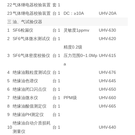
22
气体继电器校验装置
套
1
23
气体继电器校验装置
台
1
DC：≥10A
UHV-20A
三
油、气试验仪器
1
SF6检漏仪
台
1
灵敏度1ppmv
UHV-630
2
SF6气体微水测试仪
台
1
UHV-620
精度0.2级
3
SF6气体密度校验仪
台
1
压力范围0~1.0Mp
UHV-615
a
4
绝缘油颗粒度测试仪
台
1
UHV-676
5
绝缘油色谱仪
台
1
UHV-645
6
绝缘油闭口闪点仪
台
1
UHV-650
7
绝缘油微水仪
台
1
PPM级
UHV-660
8
绝缘油酸值测定仪
台
1
UHV-665
9
绝缘油PH测定仪
台
1
绝缘油自动介质损耗
10
台
1
UHV-640
测量仪