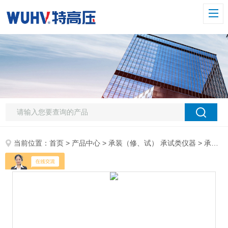
当前位置：
首页
>
产品中心
>
承装（修、试） 承试类仪器
>
承装修试 一级承试设备