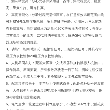
1、测试精度高：核心元器件采用进口器件，集成程度高、精度
高、重复性好、可靠性高。
2、高度智能化：校验过程无需恒温室，在任意有效温度范围内均
可对SF6气体密度继电器、压力表进行校验。运用压力与温度动
态补偿算法，自动完成压力测量和20℃等效压力值转换，并显示
当前温度下的压力、20℃时的等效压力，解决SF6气体密度继电
器现场校验难的难题。
3、功能*：能同时测试一组报警信号、二组闭锁信号，并具有常
温压力表校验和20度压力表校验功能。
4、人机界面友好：配置大屏幕中文液晶屏和旋转鼠标人机接口，
操作简单、界面美观、所有参数及状态一目了然。测试过程仪器
自动完成，无需人工干预，避免繁琐的人工气路调节操作。
5、配套过渡接头全：本产品为便携式仪器，配备多种型号过渡接
头，大多数型号开关密度继电器不用拆卸即可进行现场校验，是
SF6密度继电器校验的。
6、耗气量少：校验过程中耗气量极少，不浪费SF6气体，测试成