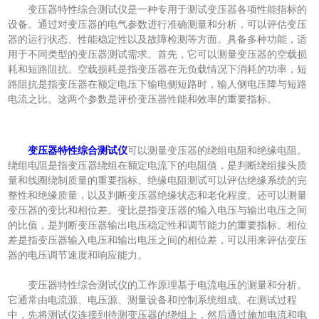
变压器特性综合测试仪是一种专用于测试变压器各项性能指标的
设备。通过对变压器的电气参数进行准确测量和分析，可以评估变压
器的运行状态、性能稳定性以及故障检测等方面。具备多种功能，适
用于不同类型的变压器测试需求。首先，它可以测量变压器的空载损
耗和短路阻抗。空载损耗是指变压器在无负载情况下消耗的功率，短
路阻抗是指变压器在额定电压下输电侧短路时，输人侧电压降与短路
电流之比。这两个参数是评价变压器性能和效率的重要指标。
变压器特性综合测试仪
可以测量变压器的绕组电阻和绝缘电阻。
绕组电阻是指变压器绕组在额定电流下的电阻值，是判断绕组接头质
量和线圈绕制质量的重要指标。绝缘电阻测试可以评估绝缘系统的完
整性和绝缘质量，以及判断变压器绝缘状态和老化程度。还可以测量
变压器的变比和相位差。变比是指变压器的输入电压与输出电压之间
的比值，是判断变压器输出电压稳定性和调节能力的重要指标。相位
差是指变压器输入电压和输出电压之间的相位差，可以用来评估变压
器的电压调节速度和响应能力。
变压器特性综合测试仪的工作原理基于电流电压的测量和分析。
它通常由电流源、电压源、测量设备和控制系统组成。在测试过程
中，先将测试仪连接到待测变压器的绕组上，然后通过施加电流和电