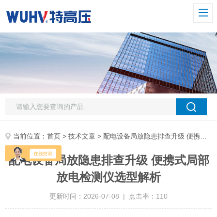
当前位置：
首页
>
技术文章
> 配电设备局放隐患排查升级 便携式局部放电检测仪选型解析
配电设备局放隐患排查升级 便携式局部
放电检测仪选型解析
更新时间：2026-07-08 | 点击率：110