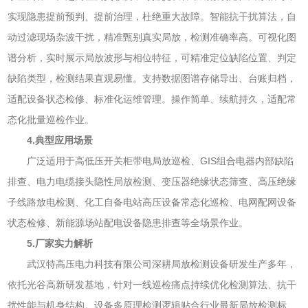
实现隐患提前预判、提前治理，杜绝重大故障。智能抗干扰算法，自
动过滤现场杂波干扰，精准甄别真实局放，检测准确率高。可视化图
谱分析，实时展示局放波形与相位特征，可精准定位缺陷位置、判定
缺陷类型，检测结果直观易懂。支持数据图谱存储导出、台账归档，
适配设备状态检修、标准化运维管理。操作简单、续航持久，适配常
态化批量巡检作业。
4.典型应用场景
广泛适用于高低压开关柜带电局放巡检、GIS组合电器内部缺陷
排查、电力电缆接头隐性局放检测、变压器绝缘状态筛查、高压绝缘
子线路放电检测、化工自备电站高压设备常态化巡检、电网配网设备
状态检修、新能源场站配电设备隐患排查等全场景作业。
5.厂家实力解析
武汉特高压电力科技有限公司深耕局放检测设备研发生产多年，
依托光谷高新研发基地，针对一线巡检痛点持续优化检测算法、抗干
扰性能与机身结构。设备多原理检测逻辑贴合行业最新局放检测标