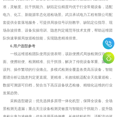
准，灵敏度、抗干扰能力、缺陷定位精度均优于行业常规设备，适配
电力、化工、新能源常态化巡检场景。武汉承试电力工程有限公司配
套提供全套落地服务，可提供局放信号识别教学、缺陷定位指导、现
场杂波排查、设备实操培训、隐患判定规范等技术支撑，帮助运维团
队快速掌握局放巡检技能，实现隐患精准排查。
6.用户选型参考
一线运维巡检团队使用反馈表明，该款便携式局放检测仪功能全
面、便携轻便、检测精准、抗干扰强，解决了传统设备笨重、漏检、
误判、操作繁琐的行业痛点。多模式检测全覆盖各类高压设备，智能
图谱分析让隐患判定更直观、更精准，长效续航适配全天批量巡检，
数据可溯源可归档，契合当下高压设备状态检修、精细化运维的行业
发展趋势。
采购选型建议：优先选择多原理一体化机型，保障全设备、全场
景检测无遗漏；重点关注设备检测灵敏度与智能抗干扰能力，提升隐
患检出率与准确率；优先选用手持便携、长效续航机型，适配流动巡