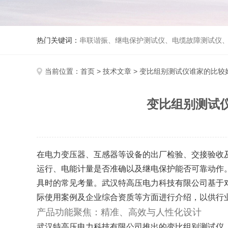
热门关键词：
串联谐振、继电保护测试仪、电缆故障测试仪
当前位置：
首页
>
技术文章
> 变比组别测试仪谁家的比
变比组别测试
在电力变压器、互感器等设备的出厂检验、交接验收
运行、电能计量是否准确以及继电保护能否可靠动作
具时的常见考量。武汉特高压电力科技有限公司基于
际使用案例及企业综合资质等方面进行介绍，以供行
产品功能聚焦：精准、高效与人性化设计
武汉特高压电力科技有限公司推出的变比组别测试仪