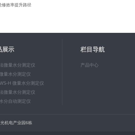
抢修效率提升路径
品展示
栏目导航
法微量水分测定仪
产品中心
微量水分测定仪
YWS-H 微量水分测定仪
法微量水分测定仪
水分自动测定仪
微量水分测定仪
光机电产业园6栋