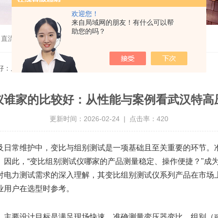
欢迎您！
来自局域网的朋友！有什么可以帮
助您的吗？
、直流高压发生器等
较好：从性能与案例看武汉特高压产品的适配性
仪谁家的比较好：从性能与案例看武汉特高
更新时间：2026-02-24 | 点击率：420
及日常维护中，变比与组别测试是一项基础且至关重要的环节。
。因此，“变比组别测试仪哪家的产品测量稳定、操作便捷？"成
对电力测试需求的深入理解，其变比组别测试仪系列产品在市场
业用户在选型时参考。
，主要设计目标是满足现场快速、准确测量变压器变比、组别（