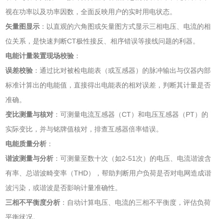
视在功率以及功率因数，全面反映用户的实时用电状态。
矢量图显示
‌：以直观的六角图或矢量图方式显示三相电压、电流的相
位关系，是快速判断CT极性接反、相序错误等接线问题的利器。
电能计量装置现场校验
‌：
误差校验
‌：通过比对被检电能表（或互感器）的脉冲输出与仪器内部
标准计算出的电能值，直接得出电能表的相对误差，判断其计量是否
准确。
变比测量与核对
‌：可测量电流互感器（CT）和电压互感器（PT）的
实际变比，并与铭牌值核对，排查互感器倍率错误。
电能质量分析
‌：
谐波测量与分析
‌：可测量至数十次（如2-51次）的电压、电流谐波含
有率、总谐波畸变率（THD），帮助判断用户负荷是否对电网造成谐
波污染，或谐波是否影响计量准确性。
三相不平衡度分析
‌：自动计算电压、电流的三相不平衡度，评估负荷
平衡状况。