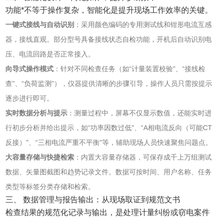
功能*不等于操作复杂，智能化是提升现场工作效率的关键。
一键式接线与自动识别
‌：采用颜色编码的专用测试线和钳形电流互感
器，接线直观。部分型号具备接线状态自检功能，开机后自动识别电
压、电流回路是否正常接入。
向导式操作模式
‌：针对不同检查任务（如“计量装置校验"、“接线检
查"、“负荷监测"），仪器提供清晰的步骤引导，操作人员只需按提示
逐步进行即可。
实时数据分析与提示
‌：测量过程中，屏幕不仅显示数值，还能实时进
行初步分析并给出提示，如“功率因数过低"、“A相电流反向（可能CT
反接）"、“三相电流严重不平衡"等，辅助现场人员快速聚焦问题点。
大容量存储与快捷检索
‌：内置大容量存储器，可保存成千上万组测试
数据、矢量图截图和趋势记录文件。数据可按时间、用户名称、任务
类型等标签分类存储和检索。
三、 数据管理与报告输出：从现场取证到规范文书
检查结果的规范化记录与输出，是处理计量纠纷或窃电案件