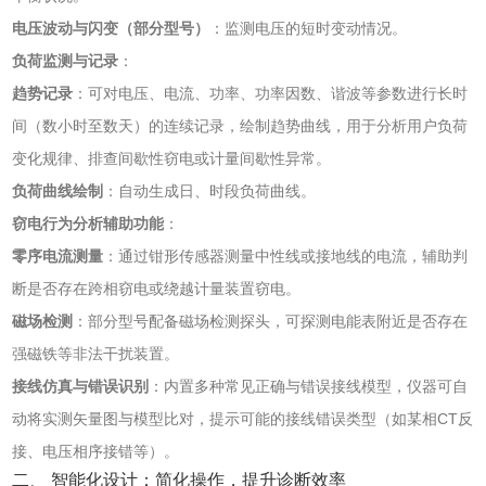
电压波动与闪变（部分型号）
‌：监测电压的短时变动情况。
负荷监测与记录
‌：
趋势记录
‌：可对电压、电流、功率、功率因数、谐波等参数进行长时
间（数小时至数天）的连续记录，绘制趋势曲线，用于分析用户负荷
变化规律、排查间歇性窃电或计量间歇性异常。
负荷曲线绘制
‌：自动生成日、时段负荷曲线。
窃电行为分析辅助功能
‌：
零序电流测量
‌：通过钳形传感器测量中性线或接地线的电流，辅助判
断是否存在跨相窃电或绕越计量装置窃电。
磁场检测
‌：部分型号配备磁场检测探头，可探测电能表附近是否存在
强磁铁等非法干扰装置。
接线仿真与错误识别
‌：内置多种常见正确与错误接线模型，仪器可自
动将实测矢量图与模型比对，提示可能的接线错误类型（如某相CT反
接、电压相序接错等）。
二、 智能化设计：简化操作，提升诊断效率