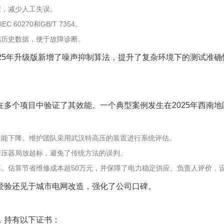
程，减少人工失误。
60270和GB/T 7354。
储历史数据，便于故障诊断。
25年升级版新增了噪声抑制算法，提升了复杂环境下的测试准
多个项目中验证了其效能。一个典型案例发生在2025年西南
性能下降。维护团队采用武汉特高压的装置进行系统评估。
变压器局放超标，避免了传统方法的误判。
坏。估算节省维修成本超50万元，并保障了电力稳定供应。负责人评价，
经验还见于城市电网改造，强化了公司口碑。
，持有以下证书：