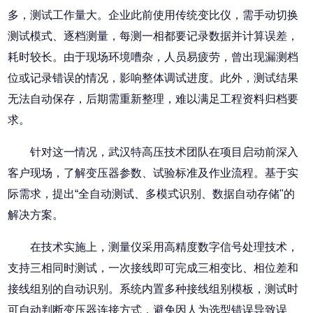
多，测试工作量大。企业此前使用传统变比仪，需手动切换
测试模式、逐档测量，每测一相都要记录数据并计算误差，
耗时较长。由于现场环境嘈杂，人员易疲劳，曾出现漏测档
位或记录错误的情况，影响整体调试进度。此外，测试结果
无法自动保存，后期需重新整理，难以满足工程资料归档要
求。
针对这一情况，武汉特高压技术团队在项目启动前深入
客户现场，了解变压器参数、试验标准及作业流程。基于实
际需求，提出“全自动测试、多模式识别、数据自动存储"的
解决方案。
在技术实施上，测量仪采用高精度数字信号处理技术，
支持三相同时测试，一次接线即可完成三相变比、相位差和
接线组别的自动识别。系统内置多种接线组别模板，测试时
可自动判断变压器连接方式，避免因人为选型错误导致误